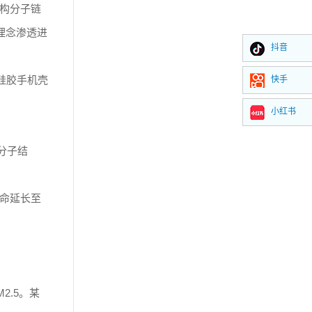
构分子链
理念渗透进
抖音
硅胶手机壳
快手
小红书
分子结
命延长至
.5。某