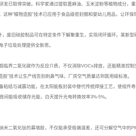
研发已取得突破。科学家通过提取蓖麻油、玉米淀粉等植物成分，重
。这种"植物造胶"技术已应用于食品级密封圈和婴幼儿用品，让环保
设计，废旧硅胶制品可在特定条件下解聚重生，实现闭环循环。某新型
为电子垃圾处理提供全新思。
超临界二氧化碳作为反应介质，不仅消除VOCs排放，还能精准控制
气体造胶"技术让生产线告别刺鼻气味，厂房空气质量达到医用级标准。
备粘结与减震功能，在太阳能板封装中替代传统焊接工艺，使组件寿
夜间能吸收储存光能，白天提升光电转换效率3%-5%。
米二氧化钛的幕墙胶，不仅能承受极端温差，还可分解空气中的PM2