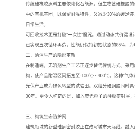
传统硅橡胶原料主要依赖化石能源，但生物基硅橡胶的
中的有机基团，既保留耐温特性，又减少30%的碳足迹
日常生活。
可回收技术更是打破"一次性"魔咒。通过动态共价键
已实现五次循环再造，性能仍保持初始状态的85%，
二、清洁生产的隐形革新
在制造端，无溶剂生产工艺正逐步替代传统方式。采用
构，使产品耐温区间拓宽至-100℃～400℃。这种"
光伏产业成为绿色转型的试验田。双组分硅酮胶同时具
30年。更令人称奇的是，加入荧光粒子的硅胶密封层，
三、构筑生态防护网
建筑领域的新型硅酮密封胶正在改写城市天际线。融入纳