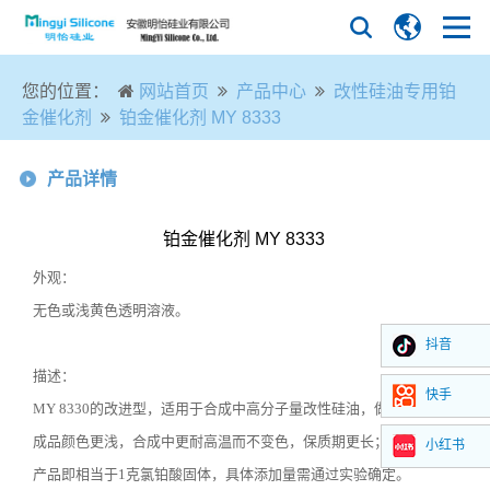
您的位置：
网站首页
产品中心
改性硅油专用铂
金催化剂
铂金催化剂 MY 8333
产品详情
铂金催化剂 MY 8333
外观：
无色或浅黄色透明溶液。
抖音
描述：
快手
MY 8330的改进型，适用于合成中高分子量改性硅油，做出的硅油
成品颜色更浅，合成中更耐高温而不变色，保质期更长；添加
10
克
小红书
产品即相当于
1
克氯铂酸固体，具体添加量需通过实验确定。