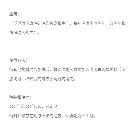
应用：
广泛适用于改性硅油的合成和生产，特别应用于消泡剂、匀泡剂和
纺织助剂的生产。
使用方法：
待其他物料混合加热后，将该催化剂直接加入或用异丙醇稀释后添
加均可，稀释后的溶液于两周内用完。
包装和储存：
1公斤或
5
公斤包装，可定制。
密封并储存在阴凉干燥的地方，保质期为四个月。