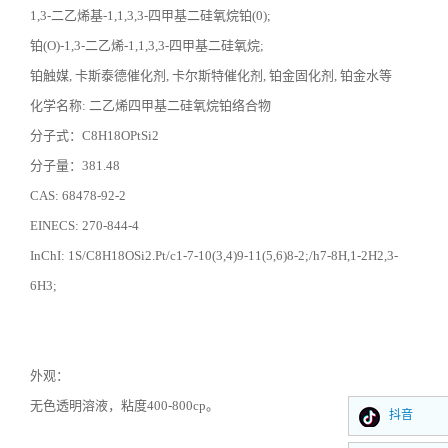
1,3-二乙烯基
-1,1,3,3-
四甲基二硅氧烷铂
(0);
铂
(O)-1,3-
二乙烯
-1,1,3,3-
四甲基二硅氧烷
;
铂触媒
,
卡斯泰德催化剂
,
卡尔斯特催化剂
,
铂金固化剂
,
铂金水等
化学名称
:
二乙烯四甲基二硅氧烷铂络合物
分子式：
C8H18OPtSi2
分子量：
381.48
CAS: 68478-92-2
EINECS: 270-844-4
InChI: 1S/C8H18OSi2.Pt/c1-7-10(3,4)9-11(5,6)8-2;/h7-8H,1-2H2,3-
6H3;
外观：
无色透明溶液，粘度
400-800cp
。
抖音