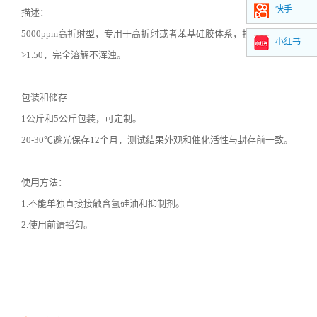
快手
描述：
5000ppm高折射型，专用于高折射或者苯基硅胶体系，折光率
小红书
>1.50
，完全溶解不浑浊。
包装和储存
1公斤和
5
公斤包装，可定制。
20-30℃避光保存
12
个月，测试结果外观和催化活性与封存前一致。
使用方法：
1.不能单独直接接触含氢硅油和抑制剂。
2.使用前请摇匀。