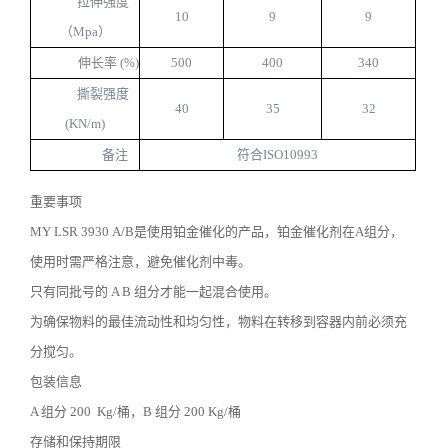
拉伸强度
10
9
9
（
Mpa
）
伸长率
(%)
500
400
340
撕裂强度
40
35
32
(KN/m)
备注
符合
ISO10993
重要事项
MY LSR 3930 A/B是使用铂金催化的产品，铂金催化剂在
A
组分，
使用时需严格注意，避免催化剂中毒。
只有同批号的
A B
组分才能一起混合使用。
为确保物料的最佳流动性和均匀性，物料在转移到容器内前必须充
分搅匀。
包装信息
A 组分
200 Kg/
桶，
B
组分
200 Kg/
桶
存储和保持期限