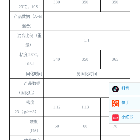
330
350
350
23
℃，
10S-1
产品数据（
A+B
混合）
混合比例（重
1:1
量）
粘度
23
℃，
340
350
365
10S-1
固化时间
见固化时间
产品数据
抖音
（固化后）
密度
快手
1.12
1.13
1.14
23
（
g/cm3
）
小红书
硬度
50
60
70
（
HA
）